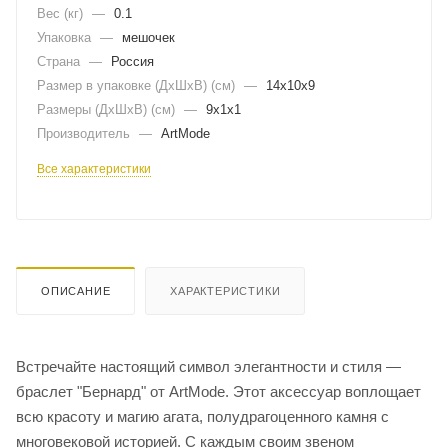
Вес (кг)
—
0.1
Упаковка
—
мешочек
Страна
—
Россия
Размер в упаковке (ДхШxВ) (см)
—
14х10х9
Размеры (ДxШxВ) (см)
—
9х1х1
Производитель
—
ArtMode
Все характеристики
ОПИСАНИЕ
ХАРАКТЕРИСТИКИ
Встречайте настоящий символ элегантности и стиля —
браслет "Бернард" от ArtMode. Этот аксессуар воплощает
всю красоту и магию агата, полудрагоценного камня с
многовековой историей. С каждым своим звеном