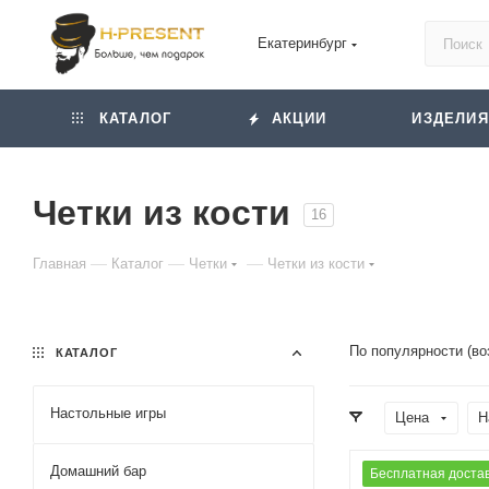
Екатеринбург
КАТАЛОГ
АКЦИИ
ИЗДЕЛИЯ
Четки из кости
16
—
—
—
Главная
Каталог
Четки
Четки из кости
По популярности (во
КАТАЛОГ
Настольные игры
Цена
Н
Домашний бар
Бесплатная доста