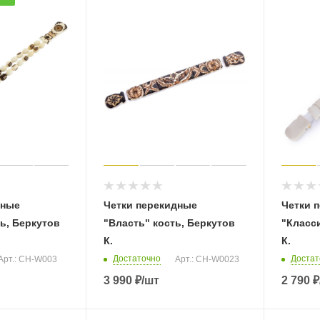
дные
Четки перекидные
Четки 
ь, Беркутов
"Власть" кость, Беркутов
"Класси
К.
К.
Достаточно
Достат
Арт.: CH-W003
Арт.: CH-W0023
3 990
₽
/шт
2 790
₽