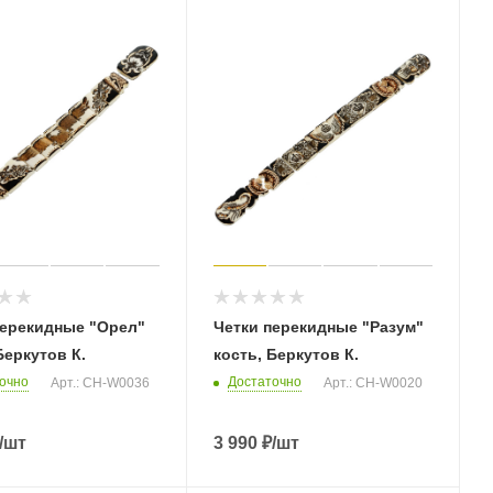
перекидные "Орел"
Четки перекидные "Разум"
Беркутов К.
кость, Беркутов К.
очно
Достаточно
Арт.: CH-W0036
Арт.: CH-W0020
/шт
3 990
₽
/шт