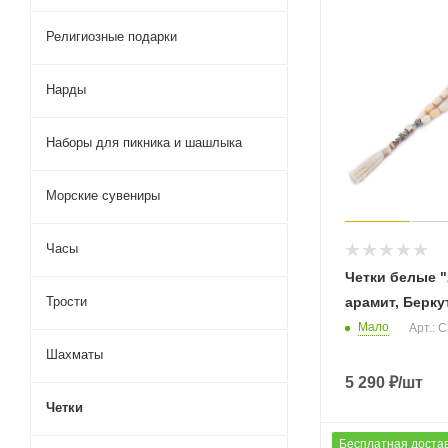
Религиозные подарки
Нарды
Наборы для пикника и шашлыка
Морские сувениры
Часы
Четки белые 
Трости
арамит, Берку
Мало
Арт.: 
Шахматы
5 290
₽
/шт
Четки
Бесплатная доста