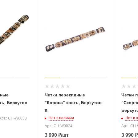
дные
Четки перекидные
Четки 
ть, Беркутов
"Корона" кость, Беркутов
"Скорпи
К.
Беркуто
Нет в наличии
Нет в 
Арт.: CH-W0053
Арт.: CH-W0024
Арт.: CH
3 990
₽
/шт
3 990
₽