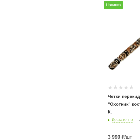
Новинка
Четки переки
"Охотник" кос
К.
Достаточно
3 990
₽
/шт