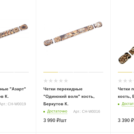
ные "Азарт"
Четки перекидные
Четки 
в К.
"Одинокий волк" кость,
кость, 
Беркутов К.
Достат
Арт.: CH-W0019
Достаточно
Арт.: CH-W0016
3 990
₽
/шт
3 390
₽