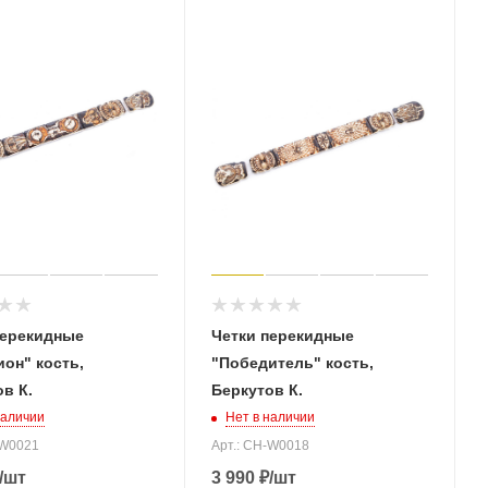
перекидные
Четки перекидные
он" кость,
"Победитель" кость,
в К.
Беркутов К.
наличии
Нет в наличии
-W0021
Арт.: CH-W0018
/шт
3 990
₽
/шт