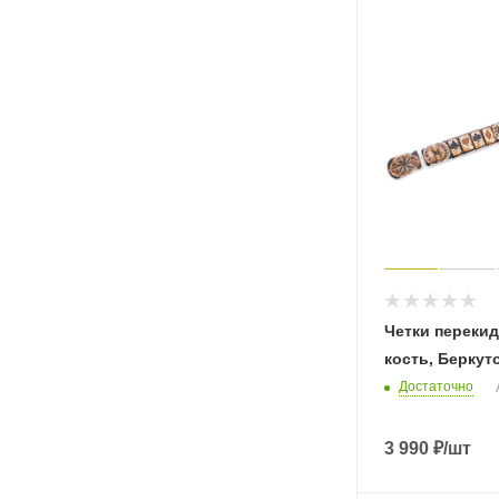
Четки перекид
кость, Беркуто
Достаточно
3 990
₽
/шт