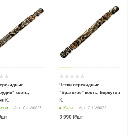
перекидные
Четки перекидные
судие" кость,
"Братское" кость, Беркутов
в К.
К.
очно
Мало
Арт.: CH-W0025
Арт.: CH-W0022
/шт
3 990
₽
/шт