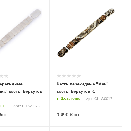
перекидные
Четки перекидные "Меч"
ка" кость, Беркутов
кость, Беркутов К.
Достаточно
Арт.: CH-W0017
очно
Арт.: CH-W0028
/шт
3 490
₽
/шт