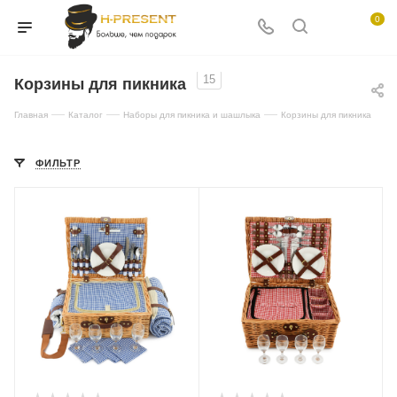
0
15
Корзины для пикника
—
—
—
Главная
Каталог
Наборы для пикника и шашлыка
Корзины для пикника
ФИЛЬТР