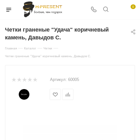
0
Четки граненые "Удача" коричневый
камень, Давыдов С.
—
—
—
Главная
Каталог
Четки
Четки граненые "Удача" коричневый камень, Давыдов С.
Артикул:
60005