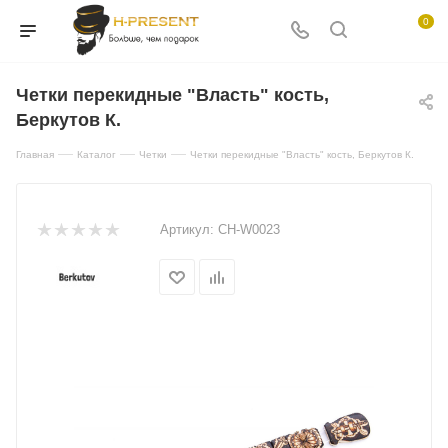
0
Четки перекидные "Власть" кость,
Беркутов К.
—
—
—
Главная
Каталог
Четки
Четки перекидные "Власть" кость, Беркутов К.
Артикул:
CH-W0023