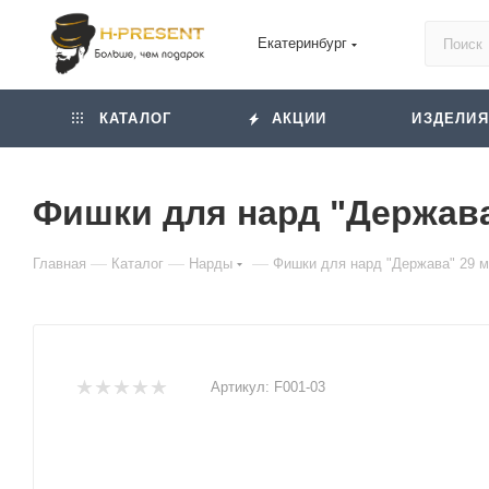
Екатеринбург
КАТАЛОГ
АКЦИИ
ИЗДЕЛИЯ
Фишки для нард "Держава
—
—
—
Главная
Каталог
Нарды
Фишки для нард "Держава" 29 м
Артикул:
F001-03